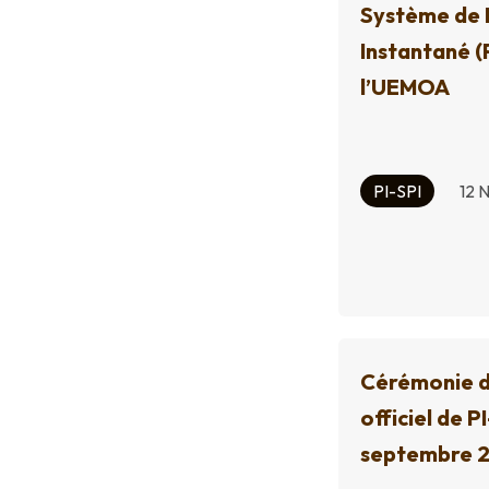
Système de
Instantané (
l’UEMOA
PI-SPI
12 
Cérémonie d
officiel de P
septembre 