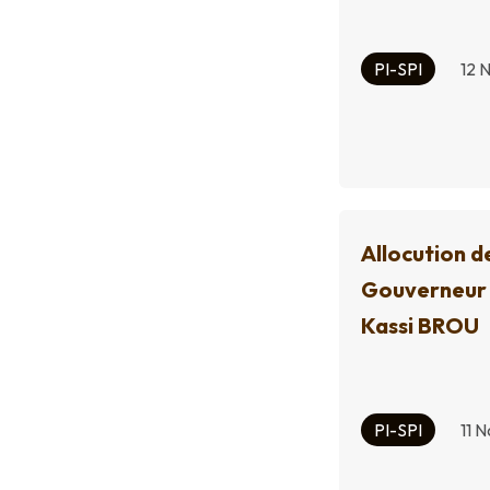
PI-SPI
12 
Allocution d
Gouverneur
Kassi BROU
PI-SPI
11 