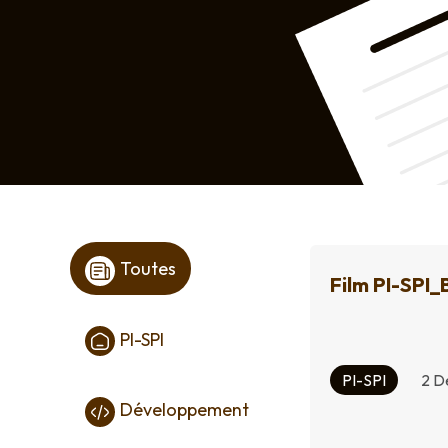
Toutes
Film PI-SPI
PI-SPI
PI-SPI
2 D
Développement