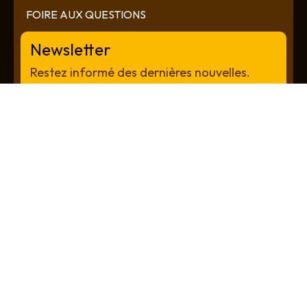
FOIRE AUX QUESTIONS
Newsletter
Restez informé des dernières nouvelles.
S'INSCRIRE À LA NEWSLETTER
Plateforme Interopérable du Système de Paiement
Instantané