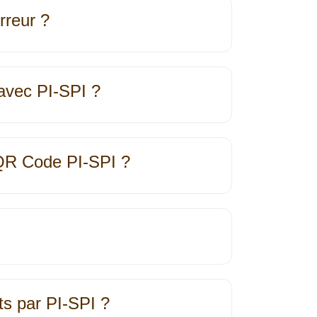
erreur ?
 avec PI‐SPI ?
 QR Code PI‐SPI ?
ts par PI‐SPI ?