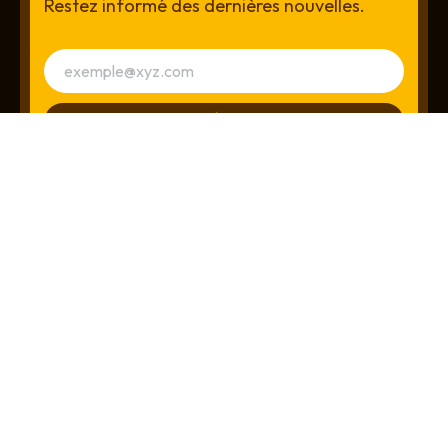
Restez informé des dernières nouvelles.
S'INSCRIRE À LA NEWSLETTER
Plateforme Interopérable du Système de Paiement
Instantané
© 2026 • BCEAO